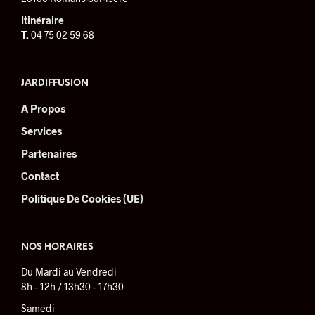
sur
la
Itinéraire
pag
T.
04 75 02 59 68
du
prod
JARDIFFUSION
A Propos
Services
Partenaires
Contact
Politique De Cookies (UE)
NOS HORAIRES
Du Mardi au Vendredi
8h – 12h / 13h30 – 17h30
Samedi