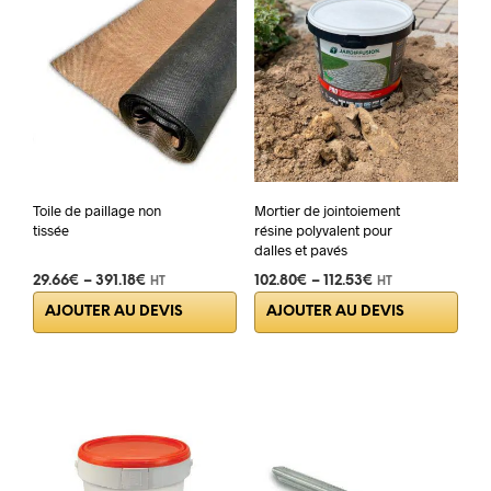
Toile de paillage non
Mortier de jointoiement
tissée
résine polyvalent pour
dalles et pavés
29.66
€
–
391.18
€
102.80
€
–
112.53
€
HT
HT
Ce
Ce
AJOUTER AU DEVIS
AJOUTER AU DEVIS
produit
prod
a
a
plusieurs
plus
variations.
varia
Les
Les
options
opti
peuvent
peuv
être
être