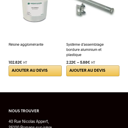
choisies
choi
sur
sur
la
la
page
pag
du
du
produit
prod
Résine agglomérante
Système d’assemblage
bordure aluminium et
plastique
102.82
€
2.22
€
–
5.88
€
HT
HT
Ce
AJOUTER AU DEVIS
AJOUTER AU DEVIS
prod
a
plus
varia
Les
opti
peuv
NOUS TROUVER
être
40 Rue Nicolas Appert,
choi
26100 Romans-sur-isère