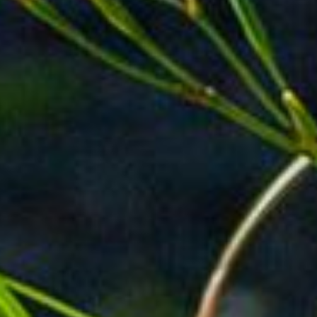
I
E
R
E
S
T
V
I
D
E
.