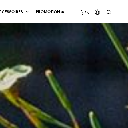
0
CCESSOIRES
PROMOTION 🔥
V
O
T
R
E
P
A
N