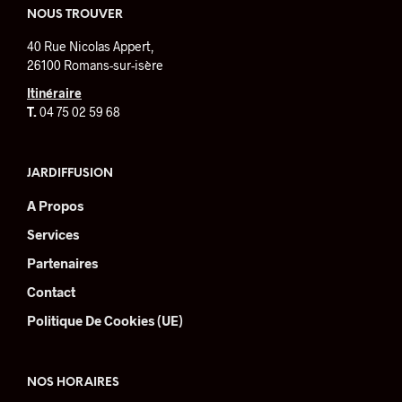
peuvent
NOUS TROUVER
être
40 Rue Nicolas Appert,
choisies
26100 Romans-sur-isère
sur
la
Itinéraire
page
T.
04 75 02 59 68
du
produit
JARDIFFUSION
A Propos
Services
Partenaires
Contact
Politique De Cookies (UE)
NOS HORAIRES