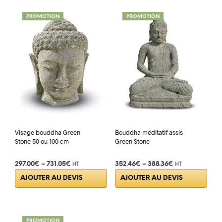
plus
varia
PROMOTION
PROMOTION
Les
opti
peuv
être
choi
sur
la
pag
du
prod
Visage bouddha Green
Bouddha méditatif assis
Stone 50 ou 100 cm
Green Stone
297.00
€
–
731.05
€
352.46
€
–
388.36
€
HT
HT
Ce
Ce
AJOUTER AU DEVIS
AJOUTER AU DEVIS
produit
prod
a
a
plusieurs
plus
variations.
varia
PROMOTION