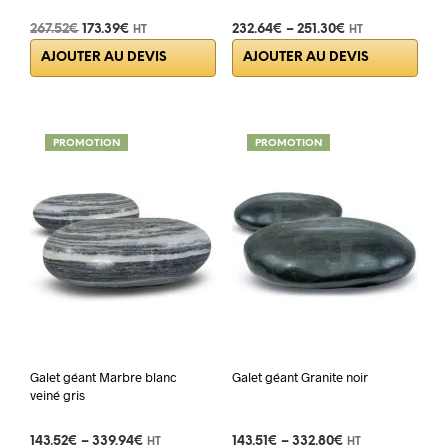
Le
Le
267.52
€
173.39
€
232.64
€
–
251.30
€
HT
HT
Ce
prix
prix
AJOUTER AU DEVIS
AJOUTER AU DEVIS
initial
actuel
prod
était :
est :
a
267.52€.
173.39€.
plus
varia
PROMOTION
PROMOTION
Les
opti
peuv
être
choi
sur
la
pag
du
prod
Galet géant Marbre blanc
Galet géant Granite noir
veiné gris
143.52
€
–
339.94
€
143.51
€
–
332.80
€
HT
HT