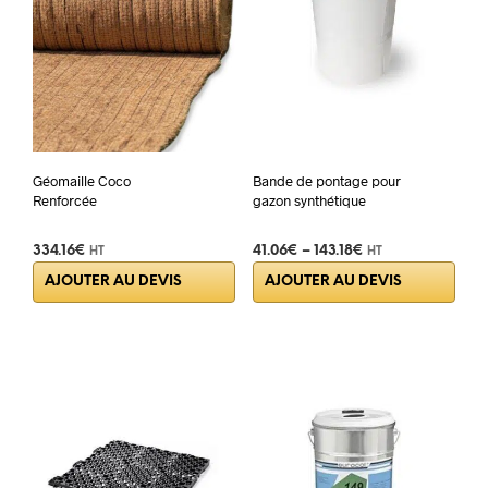
Géomaille Coco
Bande de pontage pour
Renforcée
gazon synthétique
334.16
€
41.06
€
–
143.18
€
HT
HT
Ce
AJOUTER AU DEVIS
AJOUTER AU DEVIS
prod
a
plus
varia
Les
opti
peuv
être
choi