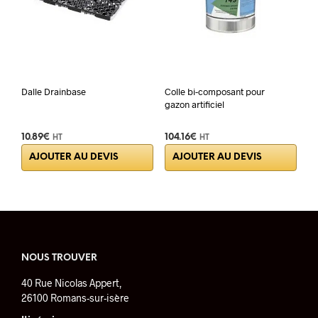
sur
la
pag
du
prod
Dalle Drainbase
Colle bi-composant pour
gazon artificiel
10.89
€
104.16
€
HT
HT
AJOUTER AU DEVIS
AJOUTER AU DEVIS
NOUS TROUVER
40 Rue Nicolas Appert,
26100 Romans-sur-isère