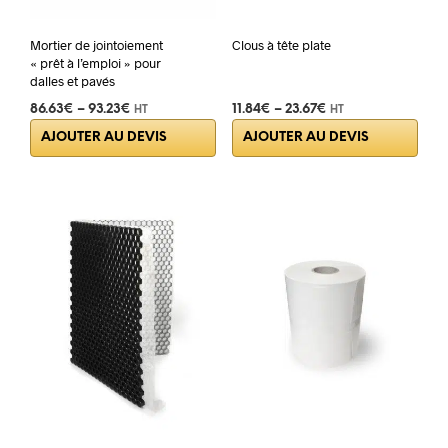
Mortier de jointoiement
Clous à tête plate
« prêt à l’emploi » pour
dalles et pavés
86.63
€
–
93.23
€
11.84
€
–
23.67
€
HT
HT
Ce
Ce
AJOUTER AU DEVIS
AJOUTER AU DEVIS
produit
prod
a
a
plusieurs
plus
variations.
varia
Les
Les
options
opti
peuvent
peuv
être
être
choisies
choi
sur
sur
la
la
page
pag
du
du
produit
prod