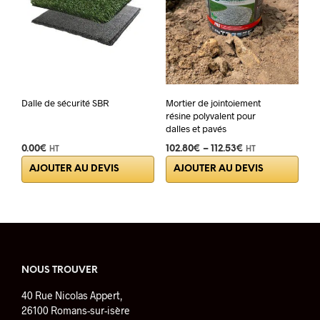
Dalle de sécurité SBR
Mortier de jointoiement
résine polyvalent pour
dalles et pavés
0.00
€
102.80
€
–
112.53
€
HT
HT
Ce
AJOUTER AU DEVIS
AJOUTER AU DEVIS
prod
a
plus
varia
Les
opti
peuv
NOUS TROUVER
être
40 Rue Nicolas Appert,
choi
26100 Romans-sur-isère
sur