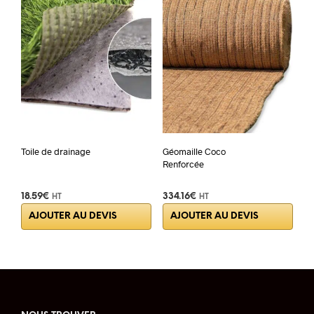
opti
peuv
être
choi
sur
la
pag
du
prod
Toile de drainage
Géomaille Coco
Renforcée
18.59
€
334.16
€
HT
HT
AJOUTER AU DEVIS
AJOUTER AU DEVIS