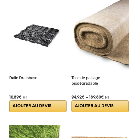
Dalle Drainbase
Toile de paillage
biodégradable
10.89
€
94.92
€
–
189.80
€
HT
HT
Ce
AJOUTER AU DEVIS
AJOUTER AU DEVIS
prod
a
plus
varia
Les