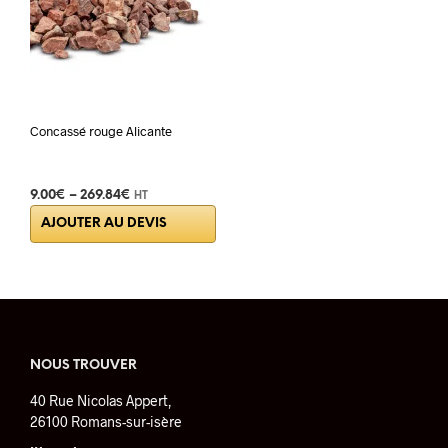
Concassé rouge Alicante
9.00
€
–
269.84
€
HT
Ce
AJOUTER AU DEVIS
produit
a
plusieurs
variations.
Les
options
peuvent
NOUS TROUVER
être
40 Rue Nicolas Appert,
choisies
26100 Romans-sur-isère
sur
la