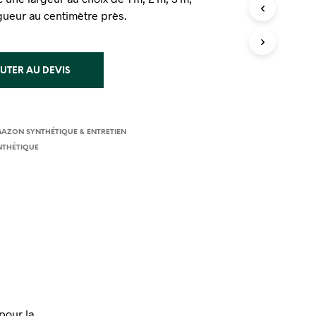
I
gueur au centimètre près.
E
R
E
S
UTER AU DEVIS
T
V
I
D
E
GAZON SYNTHÉTIQUE & ENTRETIEN
.
THÉTIQUE
pour la