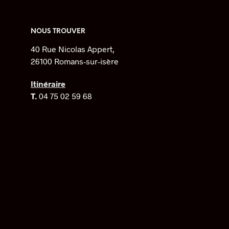
variations.
Les
options
NOUS TROUVER
peuvent
40 Rue Nicolas Appert,
être
26100 Romans-sur-isère
choisies
sur
Itinéraire
la
T.
04 75 02 59 68
page
du
produit