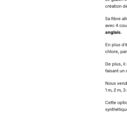
création d
Sa fibre a
avec 4 cou
anglais
.
En plus d’
chlore, par
De plus, il
faisant un 
Nous vendo
1 m, 2 m, 
Cette opti
synthétiqu