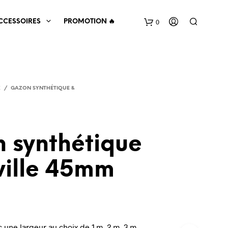
0
CCESSOIRES
PROMOTION 🔥
X
/
GAZON SYNTHÉTIQUE &
 synthétique
V
ille 45mm
O
T
R
E
P
A
N
 une largeur au choix de 1 m, 2 m, 3 m,