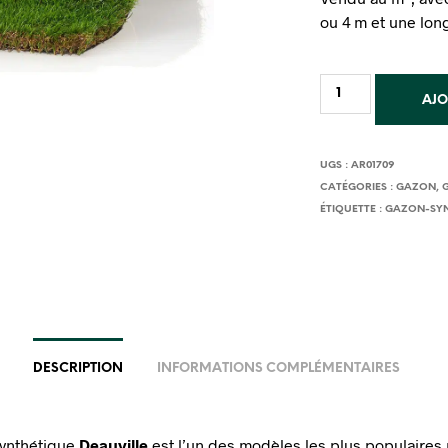
ou 4 m et une lon
AJO
UGS :
AR01709
CATÉGORIES :
GAZON
,
ÉTIQUETTE :
GAZON-SYN
DESCRIPTION
INFORMATIONS COMPLÉMENTAIRES
synthétique
Deauville
est l’un des modèles les plus populaires 