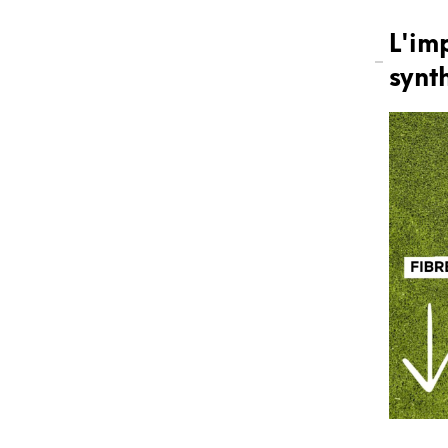
L'im
synt