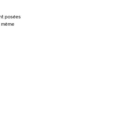
nt posées
la même