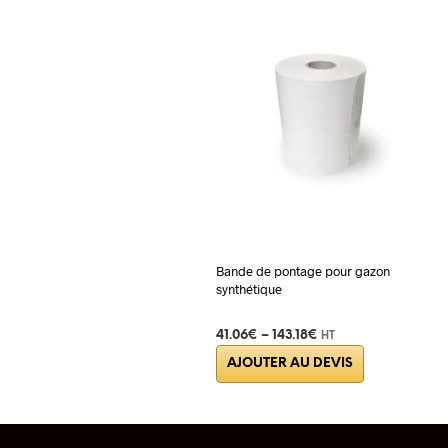
Bande de pontage pour gazon
synthétique
41.06
€
–
143.18
€
HT
Ce
AJOUTER AU DEVIS
produit
a
plusieurs