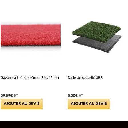
Gazon synthétique GreenPlay 12mm
Dalle de sécurité SBR
39.89
€
0.00
€
HT
HT
Ce
AJOUTER AU DEVIS
AJOUTER AU DEVIS
produit
a
plusieurs