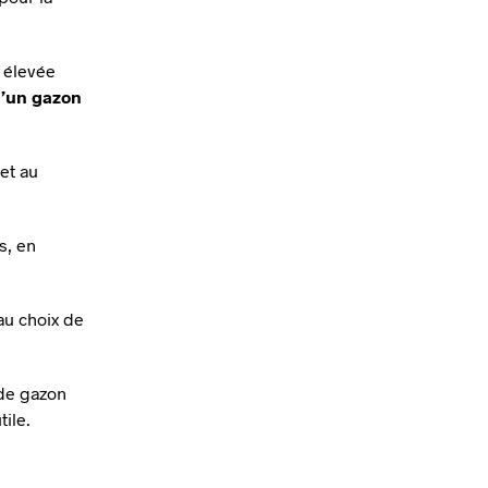
é élevée
d’un gazon
et au
s, en
au choix de
 de gazon
ile.