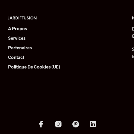
variations.
Les
options
JARDIFFUSION
peuvent
A Propos
être
choisies
Services
sur
Partenaires
la
Contact
page
du
Politique De Cookies (UE)
produit