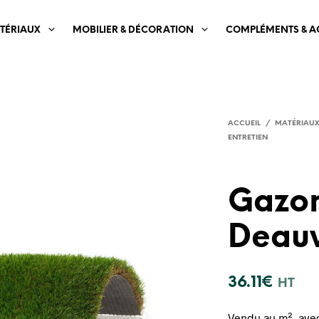
TÉRIAUX
MOBILIER & DÉCORATION
COMPLÉMENTS & A
ACCUEIL
/
MATÉRIAU
ENTRETIEN
Gazon
Deauv
36.11
€
HT
Vendu au m², avec