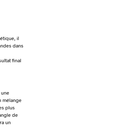
hétique,
il
andes dans
ultat final
a une
n mélange
es plus
’angle de
ra un