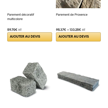
Parement décoratif
Parement de Provence
multicolore
59.70
€
95.37
€
–
133.25
€
HT
HT
Ce
AJOUTER AU DEVIS
AJOUTER AU DEVIS
prod
a
plus
varia
Les
opti
peuv
être
choi
sur
la
pag
du
prod