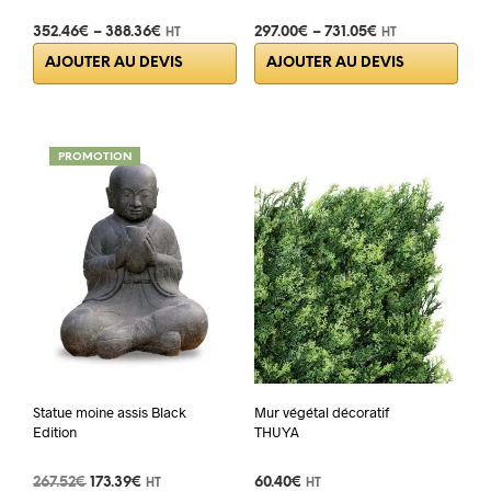
352.46
€
–
388.36
€
297.00
€
–
731.05
€
HT
HT
Ce
Ce
AJOUTER AU DEVIS
AJOUTER AU DEVIS
produit
prod
a
a
plusieurs
plus
variations.
varia
PROMOTION
Les
Les
options
opti
peuvent
peuv
être
être
choisies
choi
sur
sur
la
la
page
pag
du
du
produit
prod
Statue moine assis Black
Mur végétal décoratif
Edition
THUYA
Le
Le
267.52
€
173.39
€
60.40
€
HT
HT