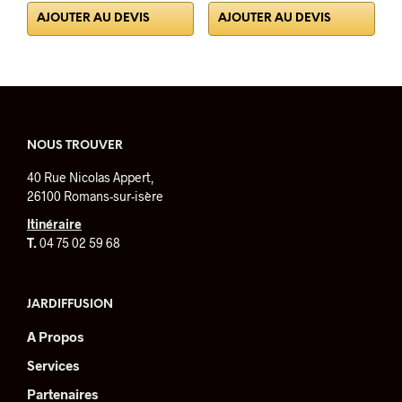
prix
prix
AJOUTER AU DEVIS
AJOUTER AU DEVIS
initial
actuel
était :
est :
267.52€.
173.39€.
NOUS TROUVER
40 Rue Nicolas Appert,
26100 Romans-sur-isère
Itinéraire
T.
04 75 02 59 68
JARDIFFUSION
A Propos
Services
Partenaires