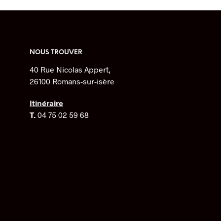
a
plusieurs
variations.
Les
options
NOUS TROUVER
peuvent
40 Rue Nicolas Appert,
être
26100 Romans-sur-isère
choisies
sur
Itinéraire
la
T.
04 75 02 59 68
page
du
produit