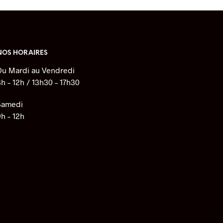
s
s.
NOS HORAIRES
Du Mardi au Vendredi
8h – 12h / 13h30 – 17h30
Samedi
9h – 12h