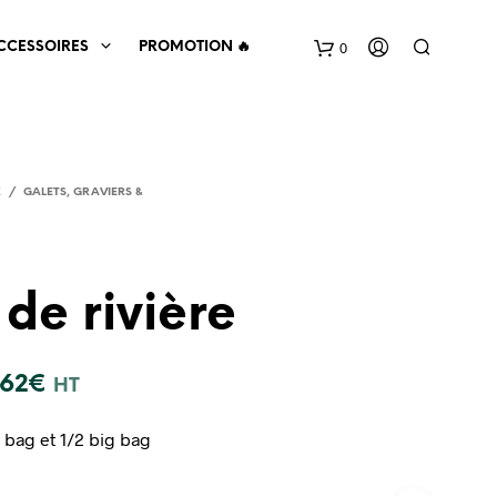
0
CCESSOIRES
PROMOTION 🔥
X
/
GALETS, GRAVIERS &
 de rivière
V
O
.62
€
T
HT
R
E
 bag et 1/2 big bag
P
A
N