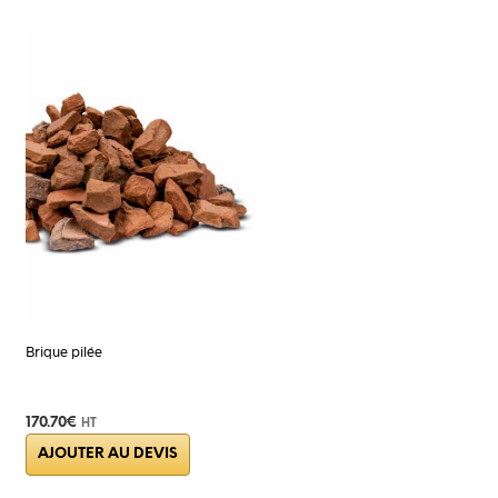
Brique pilée
170.70
€
HT
AJOUTER AU DEVIS