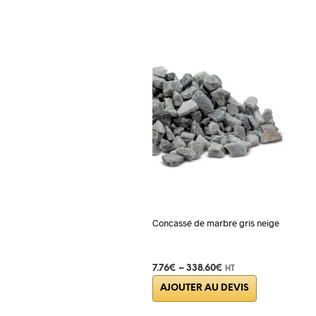
Concassé de marbre gris neige
7.76
€
–
338.60
€
HT
Ce
AJOUTER AU DEVIS
produit