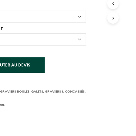
I
E
R
E
S
NT
T
V
I
D
E
.
UTER AU DEVIS
 GRAVIERS ROULÉS
,
GALETS, GRAVIERS & CONCASSÉS
,
RRE