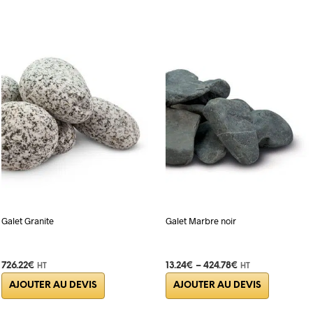
Galet Granite
Galet Marbre noir
726.22
€
13.24
€
–
424.78
€
HT
HT
Ce
Ce
AJOUTER AU DEVIS
AJOUTER AU DEVIS
produit
produit