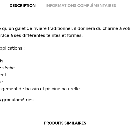
DESCRIPTION
INFORMATIONS COMPLÉMENTAIRES
 qu’un galet de rivière traditionnel, il donnera du charme à vot
râce à ses différentes teintes et formes.
pplications :
fs
re sèche
ent
le
gement de bassin et piscine naturelle
s granulométries.
PRODUITS SIMILAIRES