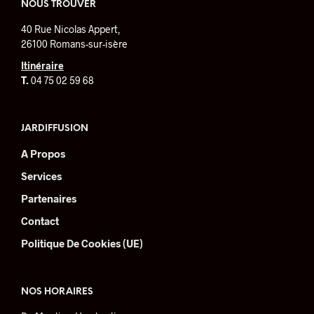
peuvent
peuv
NOUS TROUVER
être
être
40 Rue Nicolas Appert,
choisies
choi
26100 Romans-sur-isère
sur
sur
la
la
Itinéraire
page
pag
T.
04 75 02 59 68
du
du
produit
prod
JARDIFFUSION
A Propos
Services
Partenaires
Contact
Politique De Cookies (UE)
NOS HORAIRES