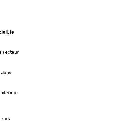
eil, le
e secteur
s dans
extérieur.
ieurs