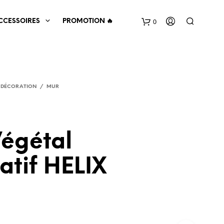
0
CCESSOIRES
PROMOTION 🔥
& DÉCORATION
/
MUR
égétal
V
atif HELIX
O
T
R
E
P
A
N