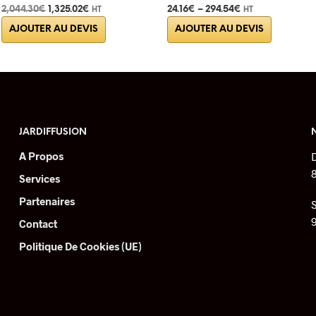
Le
Le
2,044.30
€
1,325.02
€
24.16
€
–
294.54
€
HT
HT
Ce
prix
prix
AJOUTER AU DEVIS
AJOUTER AU DEVIS
initial
actuel
produit
était :
est :
a
2,044.30€.
1,325.02€.
plusieur
variation
Les
options
JARDIFFUSION
peuvent
A Propos
être
choisies
Services
sur
Partenaires
la
Contact
page
du
Politique De Cookies (UE)
produit