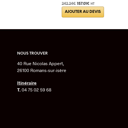
Le
Le
242.24
€
157.01
€
HT
prix
prix
AJOUTER AU DEVIS
initial
actuel
était :
est :
242.24€.
157.01€.
NOUS TROUVER
40 Rue Nicolas Appert,
26100 Romans-sur-isère
Itinéraire
T.
04 75 02 59 68