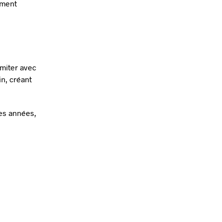
ement
imiter avec
in, créant
es années,