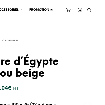
0
CCESSOIRES
PROMOTION 🔥
X
/
BORDURES
re d’Égypte
 ou beige
V
O
T
R
.04
€
HT
E
P
A
N