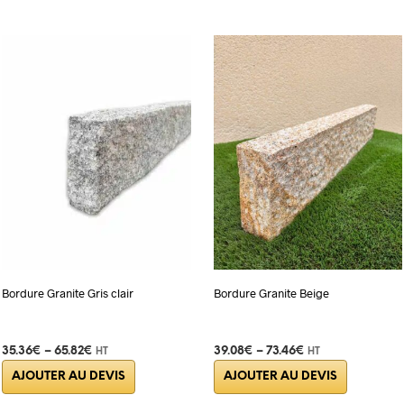
Bordure Granite Gris clair
Bordure Granite Beige
35.36
€
–
65.82
€
39.08
€
–
73.46
€
HT
HT
Ce
Ce
AJOUTER AU DEVIS
AJOUTER AU DEVIS
produit
produit