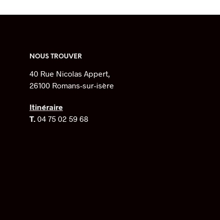
a
plusieurs
variations.
Les
options
NOUS TROUVER
peuvent
40 Rue Nicolas Appert,
être
26100 Romans-sur-isère
choisies
sur
Itinéraire
la
T.
04 75 02 59 68
page
du
produit