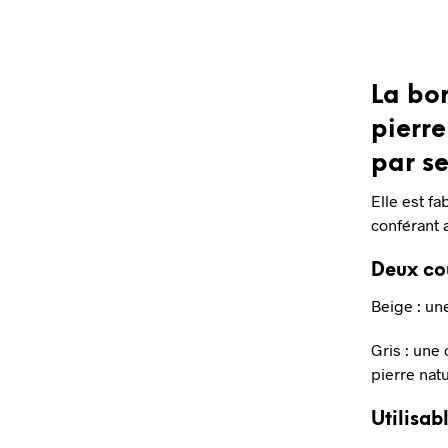
La bor
pierre
par se
Elle est fa
conférant 
Deux cou
Beige : un
Gris : une
pierre natu
Utilisab