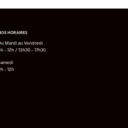
s
s.
NOS HORAIRES
Du Mardi au Vendredi
8h – 12h / 13h30 – 17h30
Samedi
9h – 12h