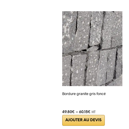
Bordure granite gris foncé
49.80
€
–
60.15
€
HT
Ce
AJOUTER AU DEVIS
produit