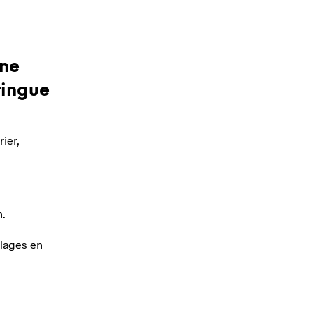
une
tingue
ier,
n.
llages en