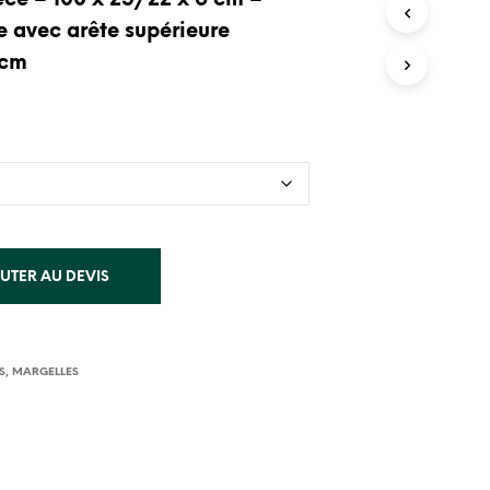
èce – 100 x 25/22 x 6 cm –
I
le avec arête supérieure
E
R
 cm
E
S
T
V
I
D
E
.
UTER AU DEVIS
S
,
MARGELLES