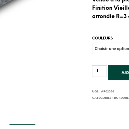
Vendu à la pi
Finition Vieil
arrondie R=3
COULEURS
AJO
UGS :
AR02356
CATÉGORIES :
BORDURE