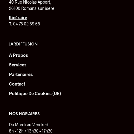
40 Rue Nicolas Appert,
choisies
26100 Romans-sur-isère
sur
la
Itinéraire
page
T.
04 75 02 59 68
du
produit
JARDIFFUSION
A Propos
Services
Partenaires
Contact
Politique De Cookies (UE)
NOS HORAIRES
Du Mardi au Vendredi
8h – 12h / 13h30 – 17h30