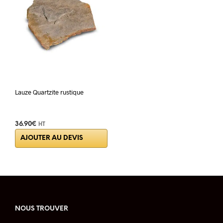
Lauze Quartzite rustique
36.90
€
HT
Ce
AJOUTER AU DEVIS
produit
a
plusieurs
variations.
Les
options
peuvent
NOUS TROUVER
être