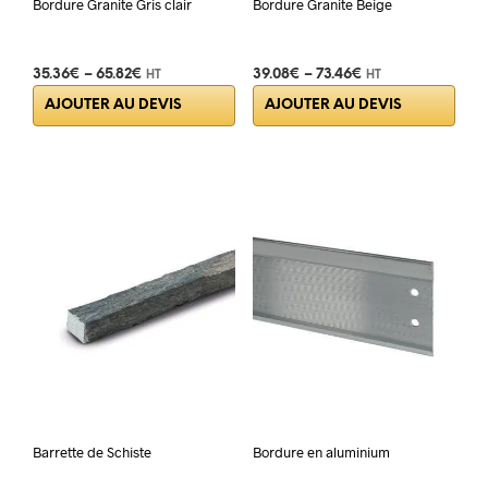
Bordure Granite Gris clair
Bordure Granite Beige
35.36
€
–
65.82
€
39.08
€
–
73.46
€
HT
HT
Ce
Ce
AJOUTER AU DEVIS
AJOUTER AU DEVIS
produit
prod
a
a
plusieurs
plus
variations.
varia
Les
Les
options
opti
peuvent
peuv
être
être
choisies
choi
sur
sur
la
la
page
pag
du
du
produit
prod
Barrette de Schiste
Bordure en aluminium