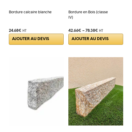
produit
prod
Bordure calcaire blanche
Bordure en Bois (classe
IV)
24.68
€
42.66
€
–
78.38
€
HT
HT
Ce
AJOUTER AU DEVIS
AJOUTER AU DEVIS
prod
a
plus
varia
Les
opti
peuv
être
choi
sur
la
pag
du
prod