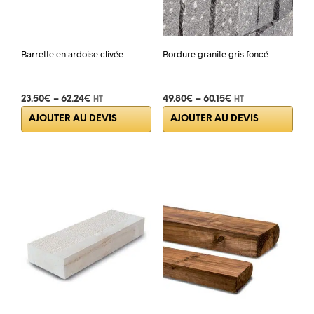
Barrette en ardoise clivée
Bordure granite gris foncé
23.50
€
–
62.24
€
49.80
€
–
60.15
€
HT
HT
Ce
Ce
AJOUTER AU DEVIS
AJOUTER AU DEVIS
produit
prod
a
a
plusieurs
plus
variations.
varia
Les
Les
options
opti
peuvent
peuv
être
être
choisies
choi
sur
sur
la
la
page
pag
du
du