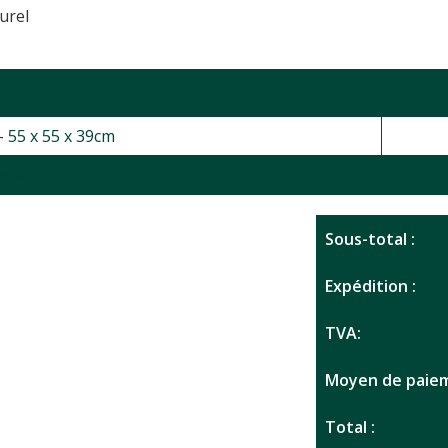
urel
- 55 x 55 x 39cm
gulaire - 100 x 40 x 35cm
Sous-total :
Expédition :
TVA:
Moyen de paiem
Total :