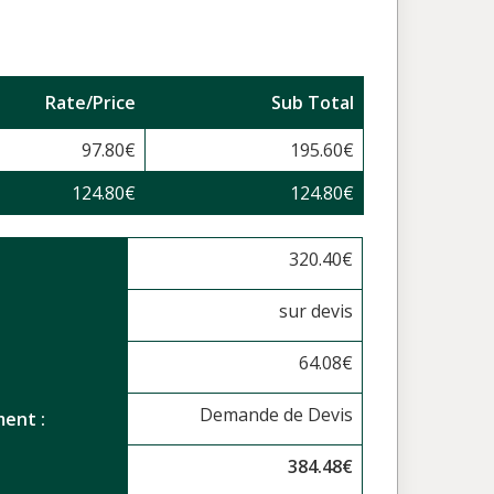
Rate/Price
Sub Total
97.80
€
195.60
€
124.80
€
124.80
€
320.40
€
sur devis
64.08
€
Demande de Devis
ent :
384.48
€