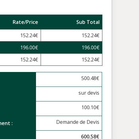
Rate/Price
Sub Total
152.24
€
152.24
€
196.00
€
196.00
€
152.24
€
152.24
€
500.48
€
sur devis
100.10
€
Demande de Devis
ent :
600.58
€