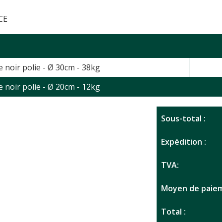
CE
 noir polie - Ø 30cm - 38kg
 noir polie - Ø 20cm - 12kg
Sous-total :
Expédition :
TVA:
Moyen de paiem
Total :