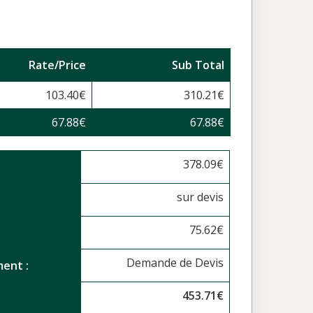
Rate/Price
Sub Total
103.40
€
310.21
€
67.88
€
67.88
€
378.09
€
sur devis
75.62
€
Demande de Devis
ent :
453.71
€