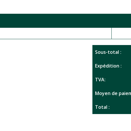
Sous-total :
Expédition :
TVA:
Moyen de paiem
Total :