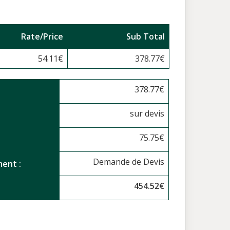
Rate/Price
Sub Total
54.11
€
378.77
€
378.77
€
sur devis
75.75
€
Demande de Devis
ent :
454.52
€