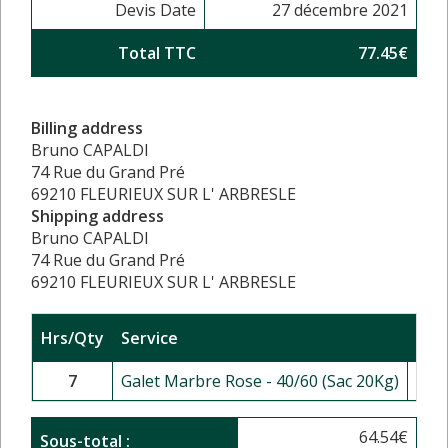
Devis Date
27 décembre 2021
Total TTC
77.45€
Billing address
Bruno CAPALDI
74 Rue du Grand Pré
69210 FLEURIEUX SUR L' ARBRESLE
Shipping address
Bruno CAPALDI
74 Rue du Grand Pré
69210 FLEURIEUX SUR L' ARBRESLE
Hrs/Qty
Service
Rat
7
Galet Marbre Rose - 40/60 (Sac 20Kg)
64.54
€
Sous-total :