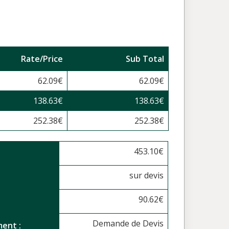
Rate/Price
Sub Total
62.09
€
62.09
€
138.63
€
138.63
€
252.38
€
252.38
€
453.10
€
sur devis
90.62
€
Demande de Devis
ent :