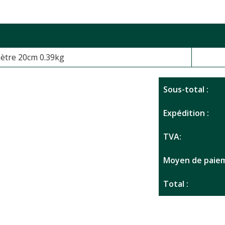
mètre 20cm 0.39kg
Sous-total :
Expédition :
TVA:
Moyen de paiem
Total :