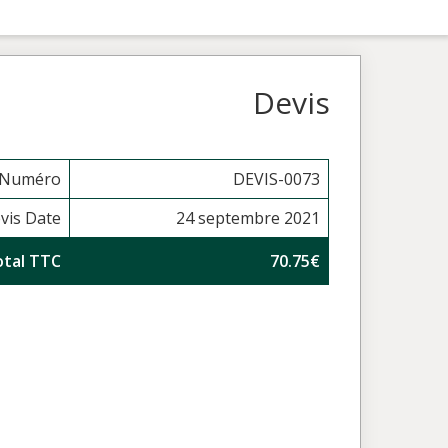
Devis
 Numéro
DEVIS-0073
vis Date
24 septembre 2021
otal TTC
70.75€