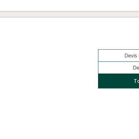
Devis
De
T