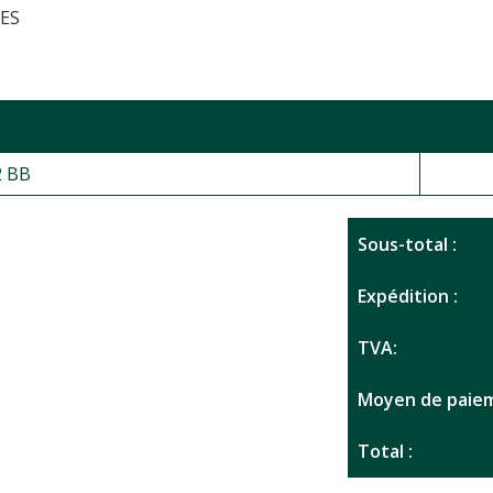
LES
2 BB
Sous-total :
Expédition :
TVA:
Moyen de paiem
Total :