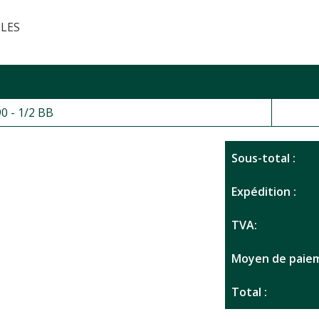
 LES
0 - 1/2 BB
Sous-total :
Expédition :
TVA:
Moyen de paiem
Total :