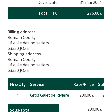
Devis Date
31 mai 2021
Total TTC
276.00€
Billing address
Romain Courty
16 allée des noisetiers
63350 JOZE
Shipping address
Romain Courty
16 allée des noisetiers
63350 JOZE
Hrs/Qty
Service
Rate/Price
Sub To
1
Gros Galet de Rivière
230.00
€
230.
230.00
€
Sous-total :