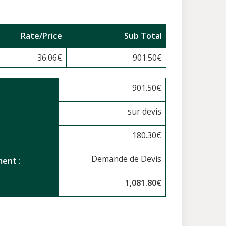
Rate/Price
Sub Total
36.06
€
901.50
€
901.50
€
sur devis
180.30
€
Demande de Devis
ent :
1,081.80
€