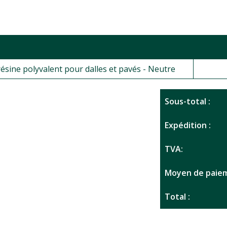
ésine polyvalent pour dalles et pavés - Neutre
Sous-total :
Expédition :
TVA:
Moyen de paiem
Total :