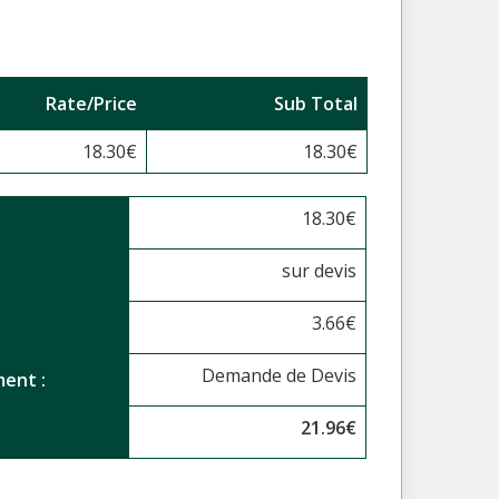
Rate/Price
Sub Total
18.30
€
18.30
€
18.30
€
sur devis
3.66
€
Demande de Devis
ent :
21.96
€