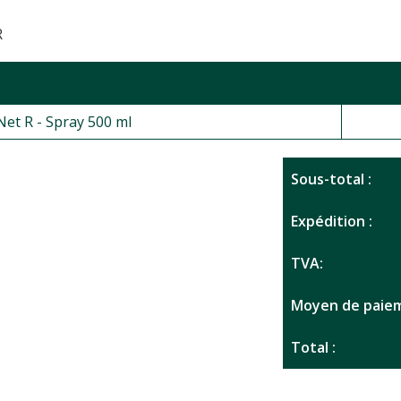
R
Net R - Spray 500 ml
Sous-total :
Expédition :
TVA:
Moyen de paiem
Total :