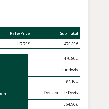
Rate/Price
Sub Total
117.70
€
470.80
€
470.80
€
sur devis
94.16
€
Demande de Devis
ent :
564.96
€