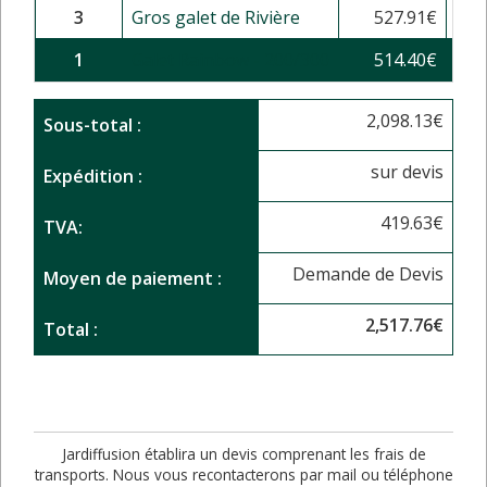
3
Gros galet de Rivière
527.91
€
1,5
1
Galet Rainbow - 200/300
514.40
€
5
2,098.13
€
Sous-total :
sur devis
Expédition :
419.63
€
TVA:
Demande de Devis
Moyen de paiement :
2,517.76
€
Total :
Jardiffusion établira un devis comprenant les frais de
transports. Nous vous recontacterons par mail ou téléphone