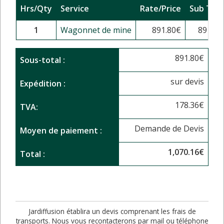
Hrs/Qty
Service
Rate/Price
Sub Tota
1
Wagonnet de mine
891.80
€
891.80
891.80
€
Sous-total :
sur devis
Expédition :
178.36
€
TVA:
Demande de Devis
Moyen de paiement :
1,070.16
€
Total :
Jardiffusion établira un devis comprenant les frais de
transports. Nous vous recontacterons par mail ou téléphone