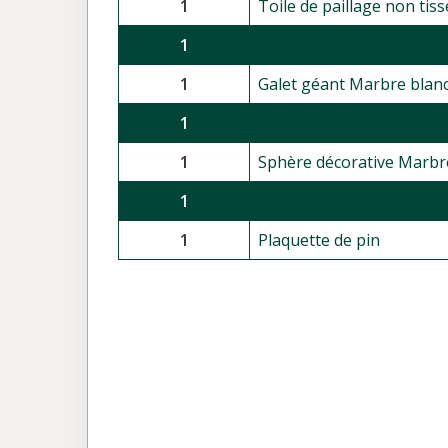
1
Toile de paillage non tis
1
Galet géant Granite noir 
1
Galet géant Marbre blanc
1
Galet géant Granite noir 
1
Sphère décorative Marbre
1
Brise-vue bambou entier 
1
Plaquette de pin