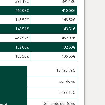
391.18
€
391.18
€
410.08
€
410.08
€
143.52
€
143.52
€
143.51
€
143.51
€
462.97
€
462.97
€
132.60
€
132.60
€
105.56
€
105.56
€
12,490.79
€
sur devis
2,498.16
€
Demande de Devis
ent :