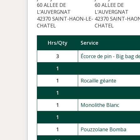
60 ALLEE DE
60 ALLEE DE
L’AUVERGNAT
L’AUVERGNAT
42370 SAINT-HAON-LE-
42370 SAINT-HAON
CHATEL
CHATEL
Hrs/Qty
Service
3
Écorce de pin - Big bag d
1
Compost organique - BB
1
Rocaille géante
1
Gros galet de Rivière
1
Monolithe Blanc
1
Rocaille
1
Pouzzolane Bomba