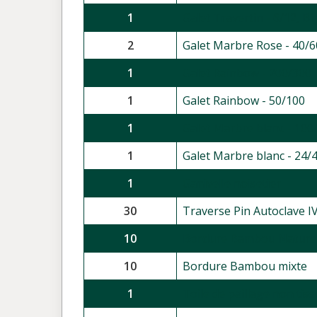
1
Galet Travertin - 6/12, B
2
Galet Marbre Rose - 40/6
1
Galet Rainbow - 200/300
1
Galet Rainbow - 50/100
1
Galet Marbre blanc - 100
1
Galet Marbre blanc - 24/
1
Ganivelle noisetier
30
Traverse Pin Autoclave I
10
Bordure Bambou Naturel
10
Bordure Bambou mixte
1
Toile de paillage non tis