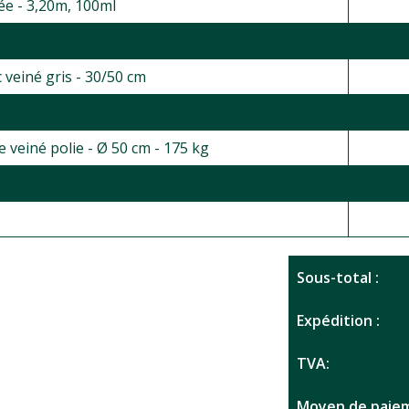
sée - 3,20m, 100ml
- 50/80 cm
 veiné gris - 30/50 cm
- 30/50 cm
 veiné polie - Ø 50 cm - 175 kg
- 180 x 90 cm jaune
Sous-total :
Expédition :
TVA:
Moyen de paiem