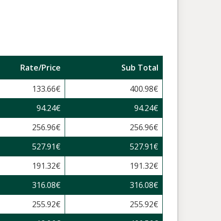
Rate/Price
Sub Total
133.66
€
400.98
€
94.24
€
94.24
€
256.96
€
256.96
€
527.91
€
527.91
€
191.32
€
191.32
€
316.08
€
316.08
€
255.92
€
255.92
€