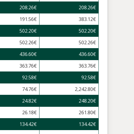
208.26
€
208.26
€
191.56
€
383.12
€
502.20
€
502.20
€
502.26
€
502.26
€
436.60
€
436.60
€
363.76
€
363.76
€
92.58
€
92.58
€
74.76
€
2,242.80
€
24.82
€
248.20
€
26.18
€
261.80
€
134.42
€
134.42
€