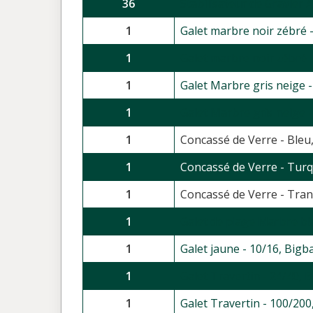
36
Stabilisateur de Gravier 
1
Galet marbre noir zébré 
1
Galet marbre noir zébré 
1
Galet Marbre gris neige 
1
Galet Marbre gris neige 
1
Concassé de Verre - Bleu
1
Concassé de Verre - Turq
1
Concassé de Verre - Tra
1
Galet de plage Marbre bl
1
Galet jaune - 10/16, Bigb
1
Galet Travertin - 24/40, 
1
Galet Travertin - 100/20