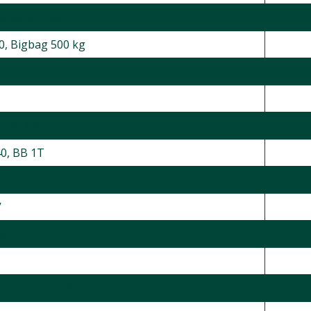
igbag 500 Kg
0, Bigbag 500 kg
/200, BB 1T
40, BB 1T
V
le
sée - 1,10m, 100ml