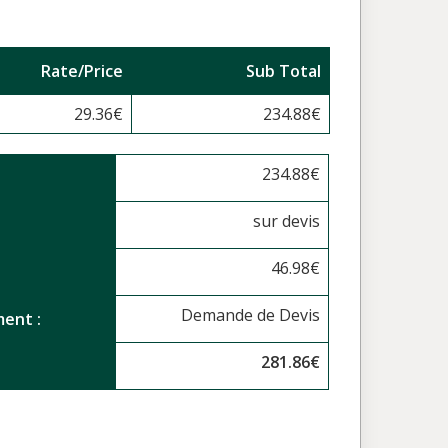
Rate/Price
Sub Total
29.36
€
234.88
€
234.88
€
sur devis
46.98
€
Demande de Devis
ent :
281.86
€