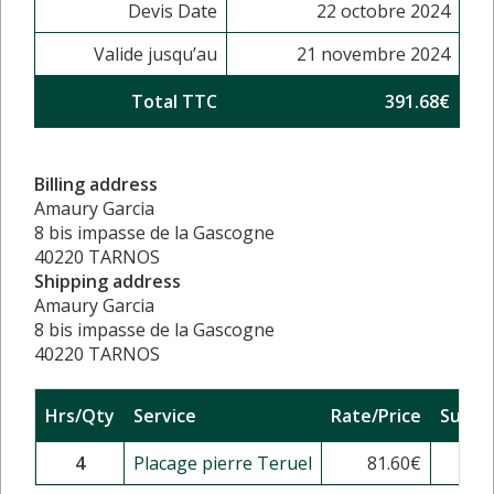
Devis Date
22 octobre 2024
Valide jusqu’au
21 novembre 2024
Total TTC
391.68€
Billing address
Amaury Garcia
8 bis impasse de la Gascogne
40220 TARNOS
Shipping address
Amaury Garcia
8 bis impasse de la Gascogne
40220 TARNOS
Hrs/Qty
Service
Rate/Price
Sub T
4
Placage pierre Teruel
81.60
€
326.