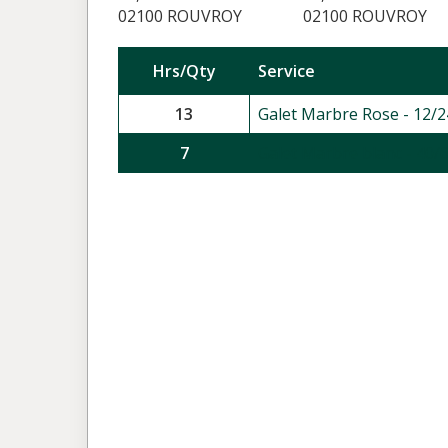
02100 ROUVROY
02100 ROUVROY
Hrs/Qty
Service
13
Galet Marbre Rose - 12/2
7
Galet Marbre blanc - 40/