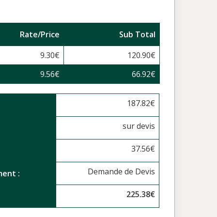
Rate/Price
Sub Total
9.30
€
120.90
€
9.56
€
66.92
€
187.82
€
sur devis
37.56
€
Demande de Devis
ent :
225.38
€