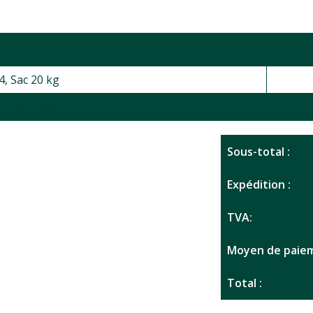
4, Sac 20 kg
60, Sac 20kg
Sous-total :
Expédition :
TVA:
Moyen de paiem
Total :