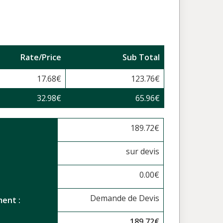
Rate/Price
Sub Total
17.68
€
123.76
€
32.98
€
65.96
€
189.72
€
sur devis
0.00
€
Demande de Devis
ent :
189.72
€