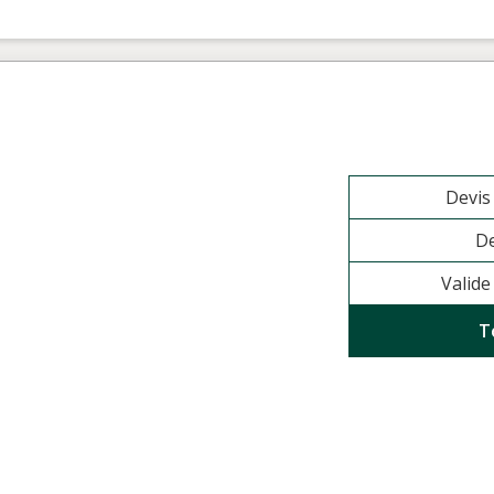
Devi
De
Valide
T