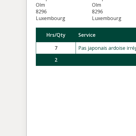
Olm
Olm
8296
8296
Luxembourg
Luxembourg
Hrs/Qty
Service
7
Pas japonais ardoise irré
2
Pas japonais ardoise irré