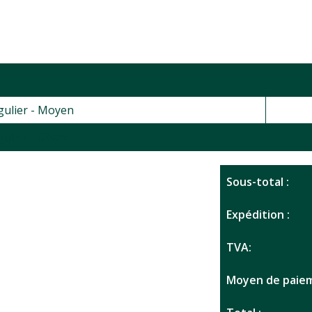
gulier - Moyen
gulier - Géant
Sous-total :
Expédition :
TVA:
Moyen de paiem