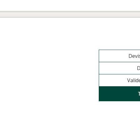
Devi
D
Valid