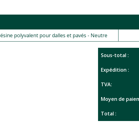
ésine polyvalent pour dalles et pavés - Neutre
Sous-total :
Expédition :
TVA:
Moyen de paiem
Total :