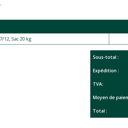
-
7/12, Sac 20 kg
Sous-total :
Expédition :
TVA:
Moyen de paiem
Total :