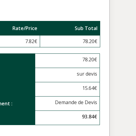
Rate/Price
Sub Total
7.82
€
78.20
€
78.20
€
sur devis
15.64
€
Demande de Devis
ent :
93.84
€