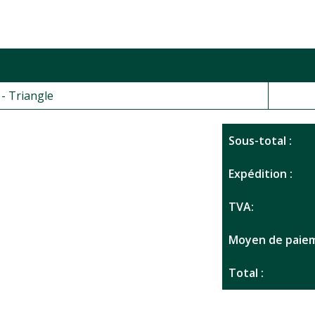
- Triangle
Sous-total :
Expédition :
TVA:
Moyen de paiem
Total :