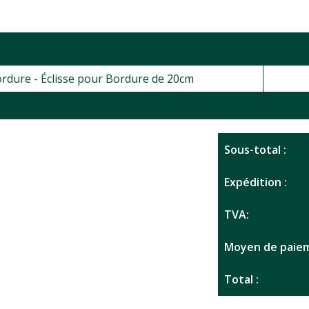
ordure - Éclisse pour Bordure de 20cm
ordure - Angle universel
Sous-total :
Expédition :
TVA:
Moyen de paiem
Total :