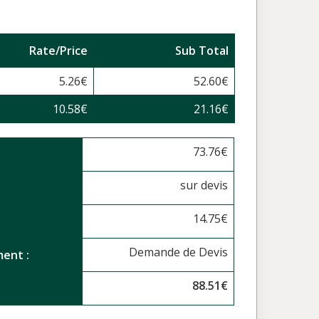
Rate/Price
Sub Total
5.26
€
52.60
€
10.58
€
21.16
€
73.76
€
sur devis
14.75
€
Demande de Devis
ent :
88.51
€