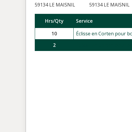
59134 LE MAISNIL
59134 LE MAISNIL
Hrs/Qty
Service
10
Éclisse en Corten pour b
2
Éclisse en Corten pour b