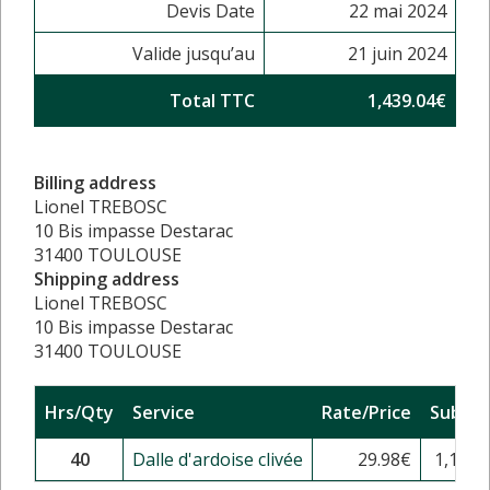
Devis Date
22 mai 2024
Valide jusqu’au
21 juin 2024
Total TTC
1,439.04€
Billing address
Lionel TREBOSC
10 Bis impasse Destarac
31400 TOULOUSE
Shipping address
Lionel TREBOSC
10 Bis impasse Destarac
31400 TOULOUSE
Hrs/Qty
Service
Rate/Price
Sub To
40
Dalle d'ardoise clivée
29.98
€
1,199.