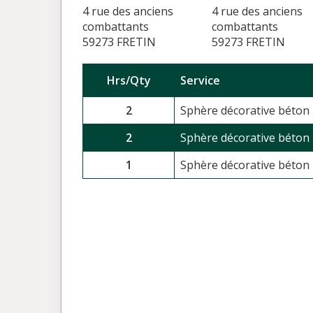
4 rue des anciens
4 rue des anciens
combattants
combattants
59273 FRETIN
59273 FRETIN
Hrs/Qty
Service
2
Sphère décorative béton b
2
Sphère décorative béton b
1
Sphère décorative béton b