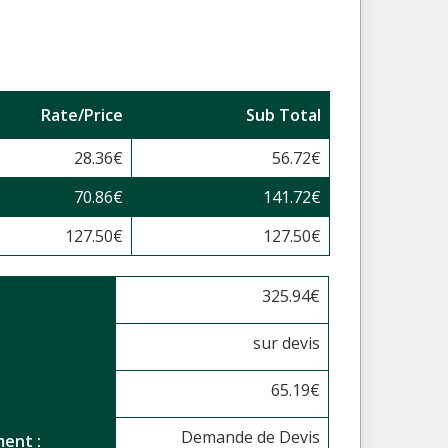
Rate/Price
Sub Total
28.36
€
56.72
€
70.86
€
141.72
€
127.50
€
127.50
€
325.94
€
sur devis
65.19
€
Demande de Devis
ent :