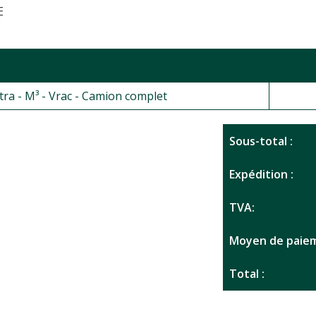
E
tra - M³ - Vrac - Camion complet
Sous-total :
Expédition :
TVA:
Moyen de paiem
Total :