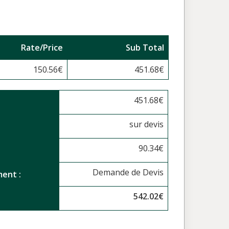
Rate/Price
Sub Total
150.56
€
451.68
€
451.68
€
sur devis
90.34
€
Demande de Devis
ent :
542.02
€