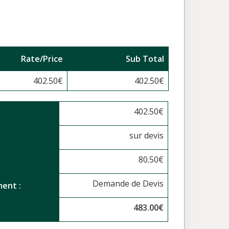
Rate/Price
Sub Total
402.50
€
402.50
€
402.50
€
sur devis
80.50
€
Demande de Devis
ent :
483.00
€