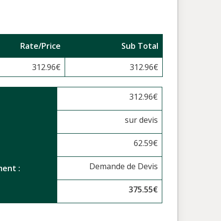
Rate/Price
Sub Total
312.96
€
312.96
€
312.96
€
sur devis
62.59
€
Demande de Devis
ent :
375.55
€