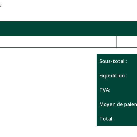
U
Sous-total :
Expédition :
TVA:
Moyen de paiem
Total :