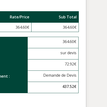
Rate/Price
Sub Total
364.60
€
364.60
€
364.60
€
sur devis
72.92
€
Demande de Devis
ent :
437.52
€