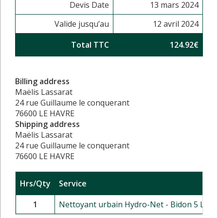
Devis Date
13 mars 2024
Valide jusqu’au
12 avril 2024
Total TTC
124.92€
Billing address
Maëlis Lassarat
24 rue Guillaume le conquerant
76600 LE HAVRE
Shipping address
Maëlis Lassarat
24 rue Guillaume le conquerant
76600 LE HAVRE
Hrs/Qty
Service
R
1
Nettoyant urbain Hydro-Net - Bidon 5 L