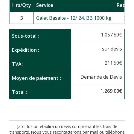
Hrs/Qty
Service
Rate/Pr
3
Galet Basalte - 12/ 24, BB 1000 kg
352.
1,057.50
€
Sous-total :
sur devis
Expédition :
211.50
€
TVA:
Demande de Devis
Moyen de paiement :
1,269.00
€
Total :
Jardiffusion établira un devis comprenant les frais de
transports. Nous vous recontacterons par mail ou téléphone